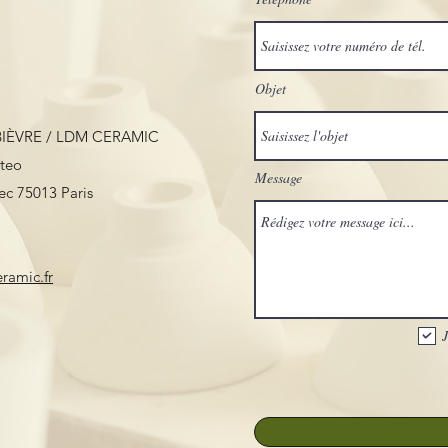
Objet
IÈVRE / LDM CERAMIC
tteo
Message
ec 75013 Paris
ramic.fr
J