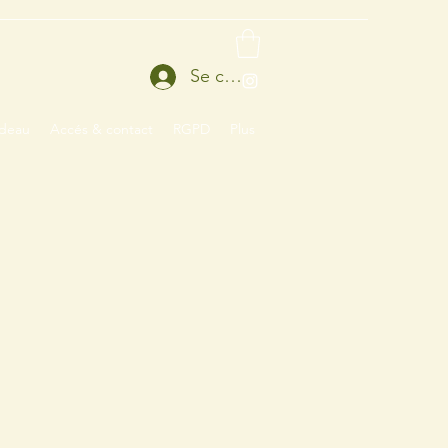
Se connecter
adeau
Accés & contact
RGPD
Plus