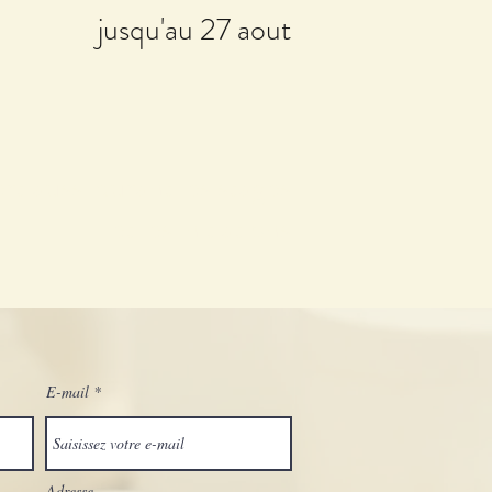
jusqu'au 27 aout
t aussi durant les stages
et les initiations
E-mail
Adresse