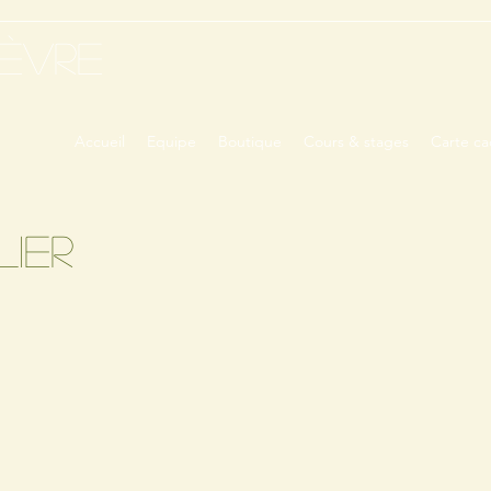
IÈVRE
Accueil
Equipe
Boutique
Cours & stages
Carte c
lier