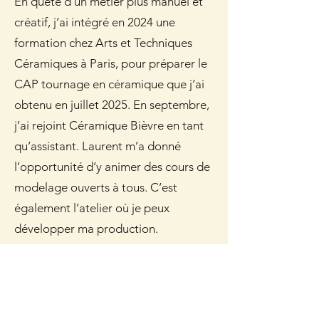
En quête d’un métier plus manuel et
créatif, j’ai intégré en 2024 une
formation chez Arts et Techniques
Céramiques à Paris, pour préparer le
CAP tournage en céramique que j’ai
obtenu en juillet 2025. En septembre,
j’ai rejoint Céramique Bièvre en tant
qu’assistant. Laurent m’a donné
l’opportunité d’y animer des cours de
modelage ouverts à tous. C’est
également l’atelier où je peux
développer ma production.
Mon univers céramique se caractérise
par une recherche d’équilibre entre
forme, lumière et texture. Je crée des
pièces uniques où l’expérimentation