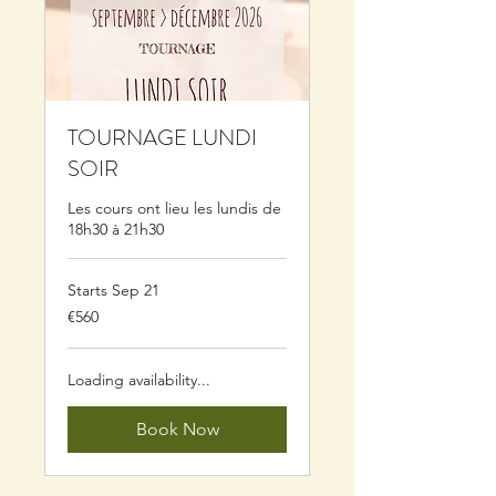
TOURNAGE LUNDI
SOIR
Les cours ont lieu les lundis de
18h30 à 21h30
Starts Sep 21
560
€560
euros
Loading availability...
Book Now