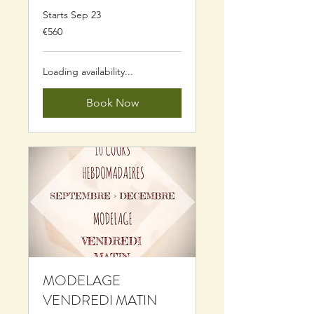
Starts Sep 23
560
€560
euros
Loading availability...
Book Now
MODELAGE
VENDREDI MATIN