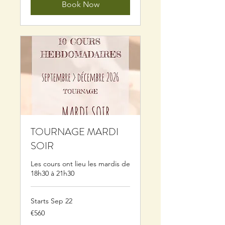
Book Now
TOURNAGE MARDI
SOIR
Les cours ont lieu les mardis de
18h30 à 21h30
Starts Sep 22
560
€560
euros