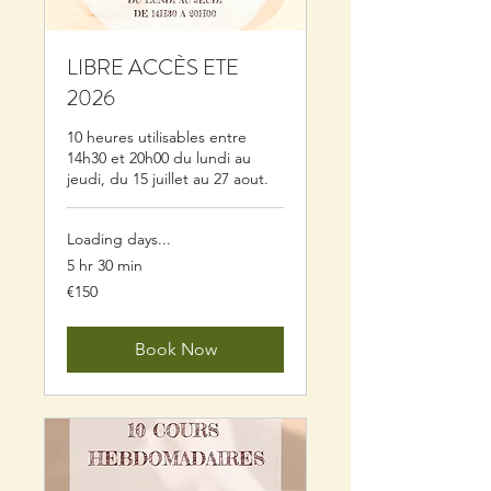
LIBRE ACCÈS ETE
2026
10 heures utilisables entre
14h30 et 20h00 du lundi au
jeudi, du 15 juillet au 27 aout.
Loading days...
5 hr 30 min
150
€150
euros
Book Now