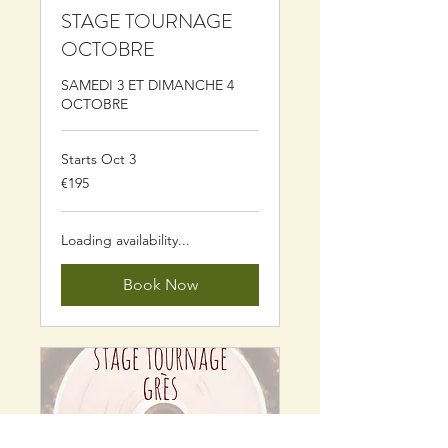
STAGE TOURNAGE
OCTOBRE
SAMEDI 3 ET DIMANCHE 4
OCTOBRE
Starts Oct 3
195
€195
euros
Loading availability...
Book Now