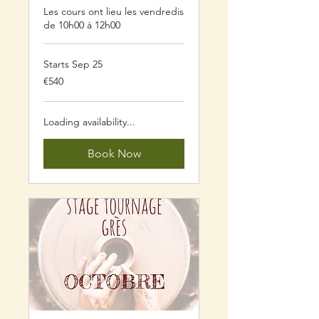
Les cours ont lieu les vendredis
de 10h00 à 12h00
Starts Sep 25
540
€540
euros
Loading availability...
Book Now