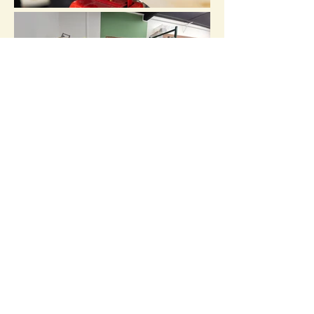
CÉRAMIQUE BIÈVRE
Laurent Di Matteo
10 rue Le Dantec
75013 Paris
06 23 88 56 95
contact@ldmceramic.fr
CGV CGU
RGPD