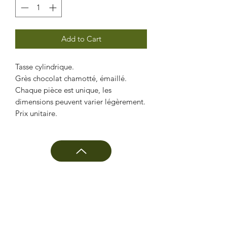
Add to Cart
Tasse cylindrique.
Grès chocolat chamotté, émaillé.
Chaque pièce est unique, les
dimensions peuvent varier légèrement.
Prix unitaire.
CÉRAMIQUE BIÈVRE
Laurent Di Matteo
10 rue Le Dantec
75013 Paris
06 23 88 56 95