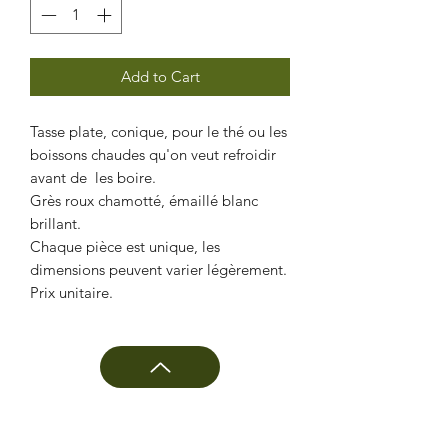
Add to Cart
Tasse plate, conique, pour le thé ou les
boissons chaudes qu'on veut refroidir
avant de les boire.
Grès roux chamotté, émaillé blanc
brillant.
Chaque pièce est unique, les
dimensions peuvent varier légèrement.
Prix unitaire.
CÉRAMIQUE BIÈVRE
Laurent Di Matteo
10 rue Le Dantec